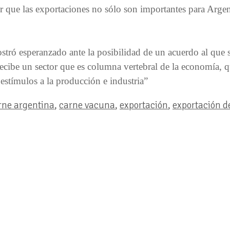
r que las exportaciones no sólo son importantes para Argen
stró esperanzado ante la posibilidad de un acuerdo al que s
recibe un sector que es columna vertebral de la economía,
 estímulos a la producción e industria”
rne argentina
,
carne vacuna
,
exportación
,
exportación d