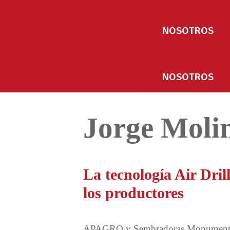
Saltar
al
NOSOTROS
contenido
NOSOTROS
Jorge Moli
La tecnología Air Drill
los productores
APAGRO y Sembradoras Monumental 