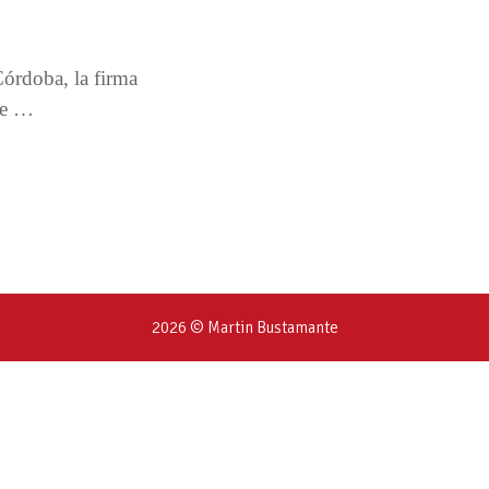
órdoba, la firma
te …
2026 © Martin Bustamante