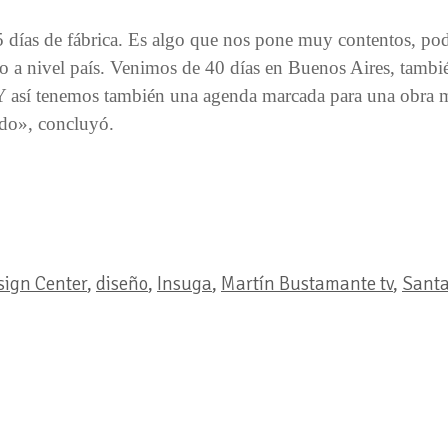
días de fábrica. Es algo que nos pone muy contentos, pod
 a nivel país. Venimos de 40 días en Buenos Aires, tambié
Y así tenemos también una agenda marcada para una obra 
do», concluyó.
sign Center
,
diseño
,
Insuga
,
Martín Bustamante tv
,
Santa