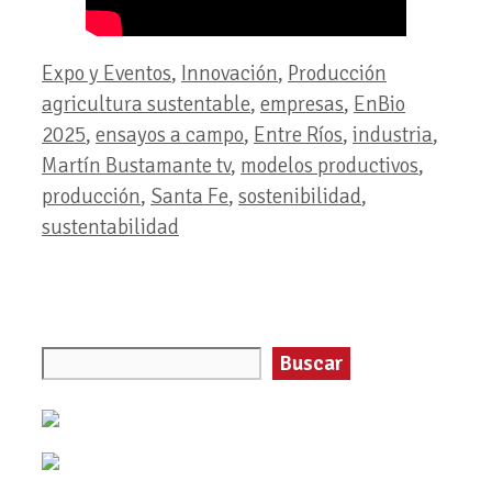
Categorías
Etiquetas
Expo y Eventos
,
Innovación
,
Producción
agricultura sustentable
,
empresas
,
EnBio
2025
,
ensayos a campo
,
Entre Ríos
,
industria
,
Martín Bustamante tv
,
modelos productivos
,
producción
,
Santa Fe
,
sostenibilidad
,
sustentabilidad
Buscar