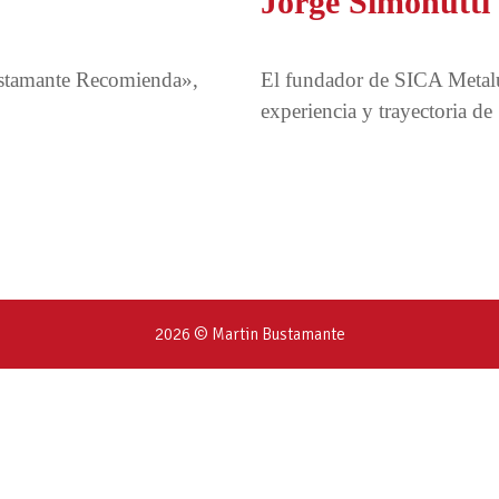
Jorge Simonutti
ustamante Recomienda»,
El fundador de SICA Metalú
experiencia y trayectoria d
2026 © Martin Bustamante